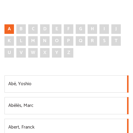
A
B
C
D
E
F
G
H
I
J
K
L
M
N
O
P
Q
R
S
T
U
V
W
X
Y
Z
Abé, Yoshio
Abélès, Marc
Abert, Franck