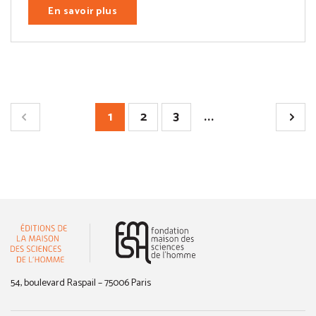
En savoir plus
1
2
3
...
(nouvelle fenêtre)
54, boulevard Raspail – 75006 Paris