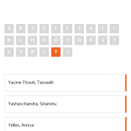
A
B
C
D
E
F
G
H
I
J
K
L
M
N
O
P
Q
R
S
T
U
V
W
X
Y
Z
Yacine-Titouh, Tassadit
Yashaschandra, Sitanshu
Yelles, Anissa