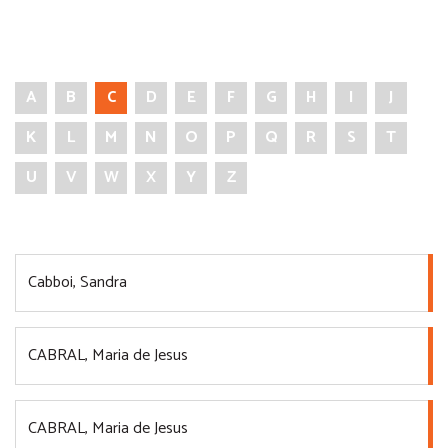
A
B
C
D
E
F
G
H
I
J
K
L
M
N
O
P
Q
R
S
T
U
V
W
X
Y
Z
Cabboi, Sandra
CABRAL, Maria de Jesus
CABRAL, Maria de Jesus