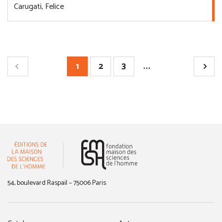
Carugati, Felice
1
2
3
...
(nouvelle fenêtre)
54, boulevard Raspail – 75006 Paris