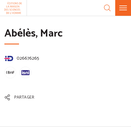
Aller au contenu
Panneau de gestion des cookies
Abélès, Marc
026676265
PARTAGER