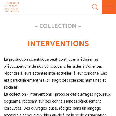
Aller au contenu
Panneau de gestion des cookies
COLLECTION
INTERVENTIONS
La production scientifique peut contribuer à éclairer les
préoccupations de nos concitoyens, les aider à s’orienter,
répondre à leurs attentes intellectuelles, à leur curiosité. Ceci
est particulièrement vrai s’il s’agit des sciences humaines et
sociales.
La collection « interventions » propose des ouvrages rigoureux,
exigeants, reposant sur des connaissances sérieusement
éprouvées. Des ouvrages, aussi, rédigés dans un langage
accessible et soucieux, bien au-delà de la seule vulgarisation,