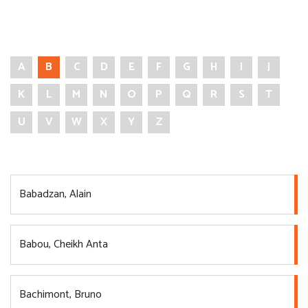
A
B
C
D
E
F
G
H
I
J
K
L
M
N
O
P
Q
R
S
T
U
V
W
X
Y
Z
Babadzan, Alain
Babou, Cheikh Anta
Bachimont, Bruno