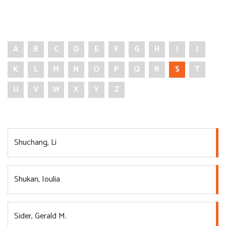
A
B
C
D
E
F
G
H
I
J
K
L
M
N
O
P
Q
R
S
T
U
V
W
X
Y
Z
Shuchang, Li
Shukan, Ioulia
Sider, Gerald M.