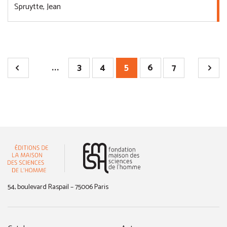
Spruytte, Jean
...
3
4
5
6
7
(nouvelle fenêtre)
54, boulevard Raspail – 75006 Paris