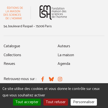
(nouvelle fenêtre)
54, boulevard Raspail – 75006 Paris
Catalogue
Auteurs
Collections
La maison
Revues
Agenda
Retrouvez-nous sur :
Facebook
Bluesky
Instagram
Ce site utilise des cookies et vous donne le contrôle sur ceux
que vous souhaitez activer
MENTIONS LÉGALES
NOUS CONTACTER
Tout accepter
Tout refuser
Personnaliser