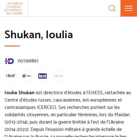
Aller au contenu
Panneau de gestion des cookies
Shukan, Ioulia
110796861
Ioulia Shukan
est directrice d’études à l’EHESS, rattachée au
Centre d’études russes, caucasiennes, est-européennes et
centrasiatiques (CERCEC). Ses recherches portent sur les
solidarités citoyennes, en particulier féminines, lors du Maïdan
(2013-2014), puis durant la guerre limitée à l’est de l’Ukraine
(2014-2022). Depuis l’invasion militaire à grande échelle de
l’Ukraine par la Russie, sa nouvelle recherche interroge le lien