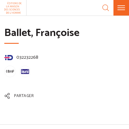
Aller au contenu
Panneau de gestion des cookies
Ballet, Françoise
032232268
PARTAGER