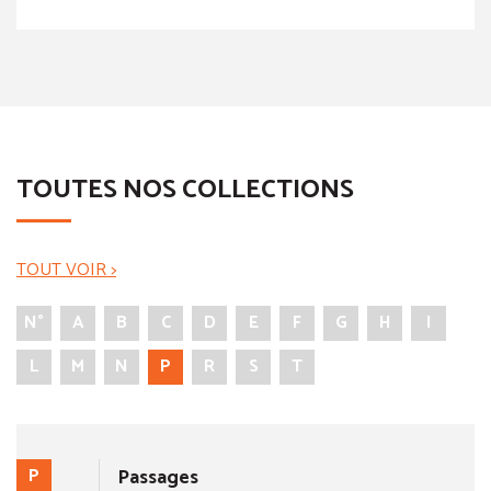
TOUTES NOS COLLECTIONS
TOUT VOIR >
N°
A
B
C
D
E
F
G
H
I
L
M
N
P
R
S
T
P
Passages