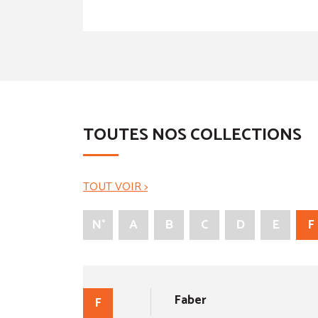
TOUTES NOS COLLECTIONS
TOUT VOIR >
N°
A
B
C
D
E
F
Faber
F