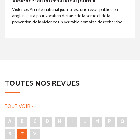
Violence: an international journal
Violence: An international journal est une revue publiée en
anglais qui a pour vocation de faire de la sortie et de la
prévention de la violence un véritable domaine de recherche.
TOUTES NOS REVUES
TOUT VOIR >
A
B
C
D
H
I
L
M
P
Q
S
T
V