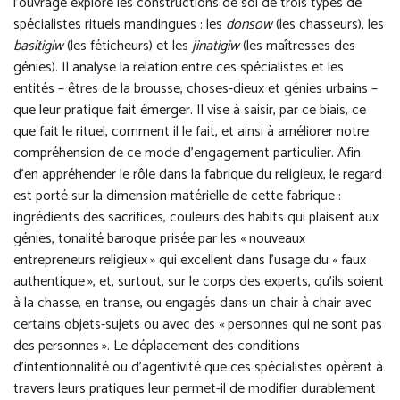
l’ouvrage explore les constructions de soi de trois types de
spécialistes rituels mandingues : les
donsow
(les chasseurs), les
basitigiw
(les féticheurs) et les
jinatigiw
(les maîtresses des
génies). Il analyse la relation entre ces spécialistes et les
entités – êtres de la brousse, choses-dieux et génies urbains –
que leur pratique fait émerger. Il vise à saisir, par ce biais, ce
que fait le rituel, comment il le fait, et ainsi à améliorer notre
compréhension de ce mode d’engagement particulier. Afin
d’en appréhender le rôle dans la fabrique du religieux, le regard
est porté sur la dimension matérielle de cette fabrique :
ingrédients des sacrifices, couleurs des habits qui plaisent aux
génies, tonalité baroque prisée par les « nouveaux
entrepreneurs religieux » qui excellent dans l’usage du « faux
authentique », et, surtout, sur le corps des experts, qu’ils soient
à la chasse, en transe, ou engagés dans un chair à chair avec
certains objets-sujets ou avec des « personnes qui ne sont pas
des personnes ». Le déplacement des conditions
d’intentionnalité ou d’agentivité que ces spécialistes opèrent à
travers leurs pratiques leur permet-il de modifier durablement