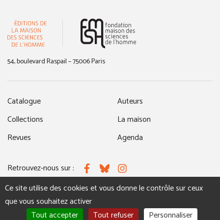
(nouvelle fenêtre)
54, boulevard Raspail – 75006 Paris
Catalogue
Auteurs
Collections
La maison
Revues
Agenda
Retrouvez-nous sur :
Facebook
Bluesky
Instagram
Ce site utilise des cookies et vous donne le contrôle sur ceux
que vous souhaitez activer
MENTIONS LÉGALES
NOUS CONTACTER
Tout accepter
Tout refuser
Personnaliser