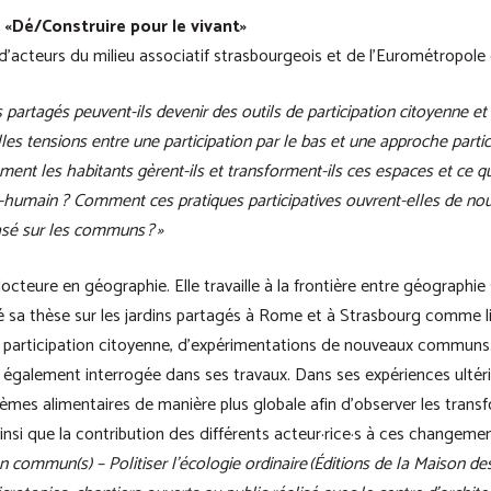
 «Dé/Construire pour le vivant»
 d’acteurs du milieu associatif strasbourgeois et de l’Eurométropol
 partagés peuvent-ils devenir des outils de participation citoyenne e
les tensions entre une participation par le bas et une approche partic
ment les habitants gèrent-ils et transforment-ils ces espaces et ce qu
-humain ? Comment ces pratiques participatives ouvrent-elles de nou
sé sur les communs ? »
octeure en géographie. Elle travaille à la frontière entre géographie 
lisé sa thèse sur les jardins partagés à Rome et à Strasbourg comme l
e participation citoyenne, d’expérimentations de nouveaux communs.
est également interrogée dans ses travaux. Dans ses expériences ultéri
tèmes alimentaires de manière plus globale afin d’observer les trans
insi que la contribution des différents acteur·rice·s à ces changement
en commun(s) – Politiser l’écologie ordinaire (Éditions de la Maison d