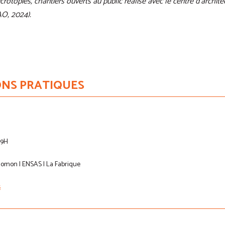
rotopies, chantiers ouverts au public réalisé avec le centre d’archit
AO, 2024).
NS PRATIQUES
19H
alomon | ENSAS | La Fabrique
s