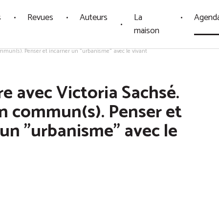
s
Revues
Auteurs
La
Agend
maison
ommun(s). Penser et incarner un "urbanisme" avec le vivant
e avec Victoria Sachsé.
en commun(s). Penser et
 un "urbanisme" avec le