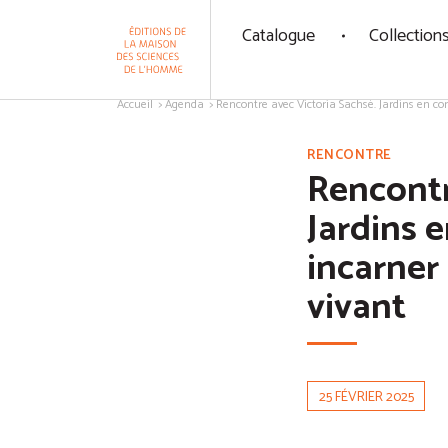
Panneau de gestion des cookies
Catalogue
Collection
Aller au contenu
Accueil
Agenda
Rencontre avec Victoria Sachsé. Jardins en c
RENCONTRE
Rencontr
Jardins 
incarner
vivant
25 FÉVRIER 2025