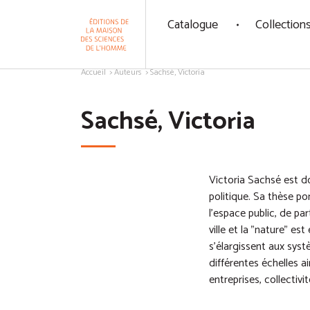
Panneau de gestion des cookies
Catalogue
Collection
Aller au contenu
Accueil
Auteurs
Sachsé, Victoria
Sachsé, Victoria
Victoria Sachsé est do
politique. Sa thèse p
l'espace public, de pa
ville et la "nature" e
s'élargissent aux syst
différentes échelles ai
entreprises, collectiv