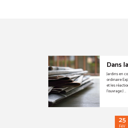
Dans l
Jardins en co
ordinaire Exp
et les réacti
l’ouvrage J ...
25
FéV