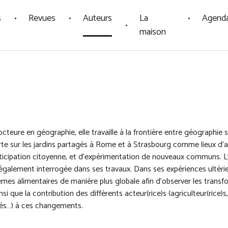
s
Revues
Auteurs
La
Agend
maison
cteure en géographie, elle travaille à la frontière entre géographie s
orte sur les jardins partagés à Rome et à Strasbourg comme lieux d'
rticipation citoyenne, et d'expérimentation de nouveaux communs. L'
st également interrogée dans ses travaux. Dans ses expériences ultérie
èmes alimentaires de manière plus globale afin d'observer les transf
nsi que la contribution des différents acteur(rice)s (agriculteur(rice)s
ités…) à ces changements.