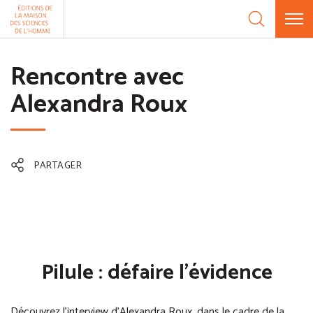
Aller au contenu
Panneau de gestion des cookies
Rencontre avec
Alexandra Roux
PARTAGER
Pilule : défaire l’évidence
Découvrez l’interview d’Alexandra Roux, dans le cadre de la