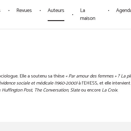
s
Revues
Auteurs
La
Agend
maison
ciologue. Elle a soutenu sa thèse
« Par amour des femmes » ? La pil
évidence sociale et médicale (1960-2000)
à l'EHESS, et elle intervien
e
Huffington Post
,
The Conversation
,
Slate
ou encore
La Croix
.