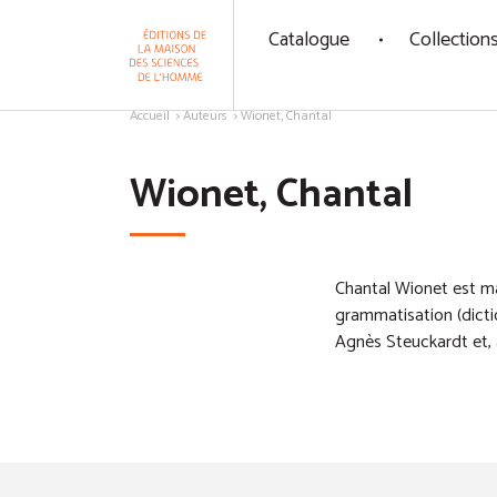
Panneau de gestion des cookies
Catalogue
Collection
Aller au contenu
Accueil
Auteurs
Wionet, Chantal
Wionet, Chantal
Chantal Wionet est maî
grammatisation (dictio
Agnès Steuckardt et, à