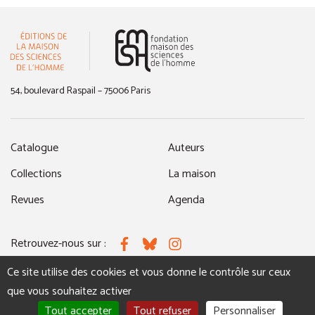
(nouvelle fenêtre)
54, boulevard Raspail – 75006 Paris
Catalogue
Auteurs
Collections
La maison
Revues
Agenda
Retrouvez-nous sur :
Facebook
Bluesky
Instagram
Ce site utilise des cookies et vous donne le contrôle sur ceux
que vous souhaitez activer
MENTIONS LÉGALES
NOUS CONTACTER
Tout accepter
Tout refuser
Personnaliser