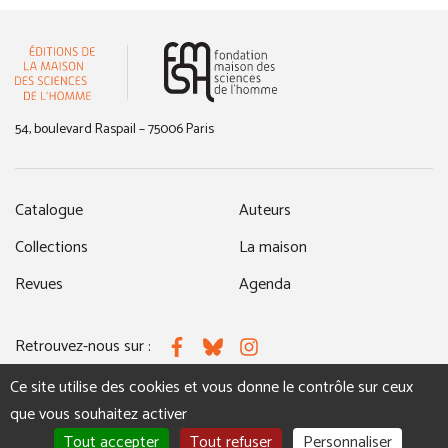
(nouvelle fenêtre)
54, boulevard Raspail – 75006 Paris
Catalogue
Auteurs
Collections
La maison
Revues
Agenda
Retrouvez-nous sur :
Facebook
Bluesky
Instagram
Ce site utilise des cookies et vous donne le contrôle sur ceux
que vous souhaitez activer
MENTIONS LÉGALES
NOUS CONTACTER
Tout accepter
Tout refuser
Personnaliser