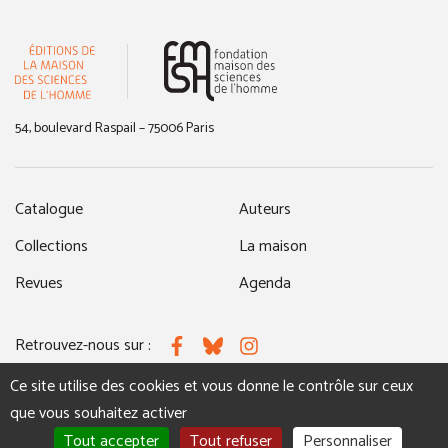
(nouvelle fenêtre)
54, boulevard Raspail – 75006 Paris
Catalogue
Auteurs
Collections
La maison
Revues
Agenda
Retrouvez-nous sur :
Facebook
Bluesky
Instagram
Ce site utilise des cookies et vous donne le contrôle sur ceux
que vous souhaitez activer
MENTIONS LÉGALES
NOUS CONTACTER
Tout accepter
Tout refuser
Personnaliser