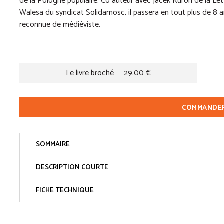
de la Pologne populaire. Co auteur avec Jacek Kuron de la Le
Walesa du syndicat Solidarnosc, il passera en tout plus de 8 
reconnue de médiéviste.
Le livre broché
29.00 €
COMMANDE
SOMMAIRE
DESCRIPTION COURTE
FICHE TECHNIQUE