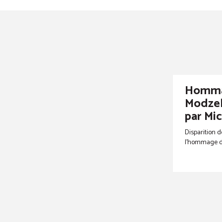
Homma
Modzel
par Mi
Disparition d
l’hommage de