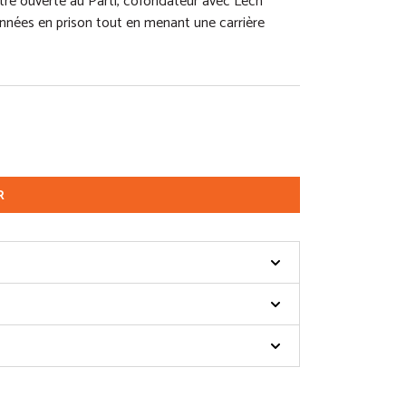
ttre ouverte au Parti, cofondateur avec Lech
années en prison tout en menant une carrière
R