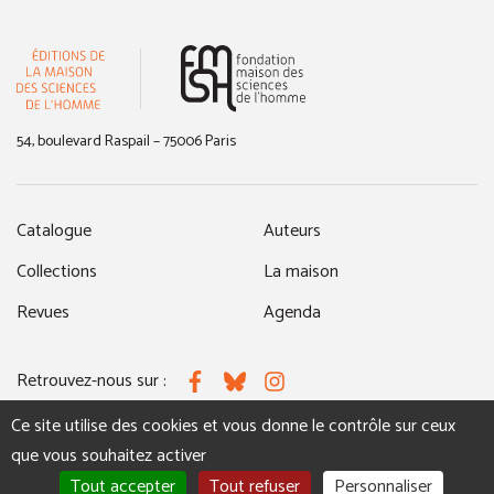
(nouvelle fenêtre)
54, boulevard Raspail – 75006 Paris
Catalogue
Auteurs
Collections
La maison
Revues
Agenda
Retrouvez-nous sur :
Facebook
Bluesky
Instagram
Ce site utilise des cookies et vous donne le contrôle sur ceux
que vous souhaitez activer
MENTIONS LÉGALES
NOUS CONTACTER
Tout accepter
Tout refuser
Personnaliser