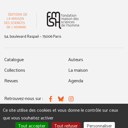
(nouvelle fenêtre)
54, boulevard Raspail – 75006 Paris
Catalogue
Auteurs
Collections
La maison
Revues
Agenda
Retrouvez-nous sur :
Facebook
Bluesky
Instagram
Ce site utilise des cookies et vous donne le contrôle sur ceux
que vous souhaitez activer
MENTIONS LÉGALES
NOUS CONTACTER
Tout accepter
Tout refuser
Personnaliser