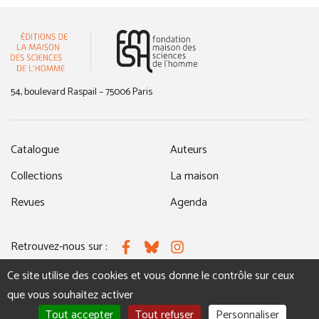
(nouvelle fenêtre)
54, boulevard Raspail – 75006 Paris
Catalogue
Auteurs
Collections
La maison
Revues
Agenda
Retrouvez-nous sur :
Facebook
Bluesky
Instagram
Ce site utilise des cookies et vous donne le contrôle sur ceux
que vous souhaitez activer
MENTIONS LÉGALES
NOUS CONTACTER
Tout accepter
Tout refuser
Personnaliser