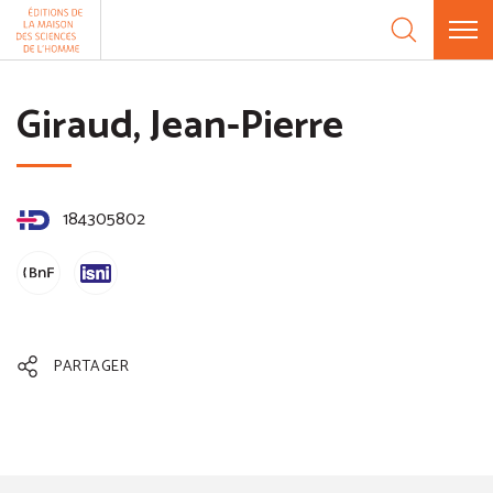
Aller au contenu
Panneau de gestion des cookies
Giraud, Jean-Pierre
184305802
PARTAGER