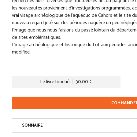
recherches aussi diverses que fructueuses accompagnant le
les nouveautés proviennent d’investigations programmées, ach
vrai visage archéologique de l’aqueduc de Cahors et le site du
nouveau regard jeté sur des périodes naguère un peu négligées
l’image que nous nous faisions du passé lointain du départeme
de sites emblématiques.
L’image archéologique et historique du Lot aux périodes anci
modifiée.
Le livre broché
30.00 €
COMMANDE
SOMMAIRE