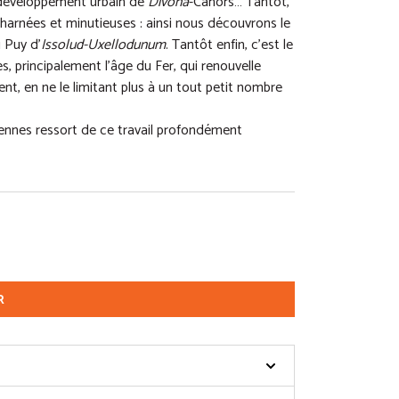
 développement urbain de
Divona
-Cahors… Tantôt,
arnées et minutieuses : ainsi nous découvrons le
 Puy d’
Issolud-Uxellodunum
. Tantôt enfin, c’est le
, principalement l’âge du Fer, qui renouvelle
nt, en ne le limitant plus à un tout petit nombre
ennes ressort de ce travail profondément
R