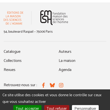
(nouvelle fenêtre)
54, boulevard Raspail – 75006 Paris
Catalogue
Auteurs
Collections
La maison
Revues
Agenda
Retrouvez-nous sur :
Facebook
Bluesky
Instagram
Ce site utilise des cookies et vous donne le contrôle sur ceux
que vous souhaitez activer
MENTIONS LÉGALES
NOUS CONTACTER
Tout accepter
Tout refuser
Personnaliser