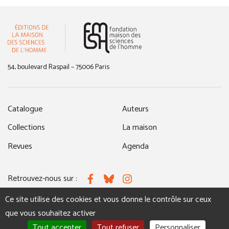
(nouvelle fenêtre)
54, boulevard Raspail – 75006 Paris
Catalogue
Auteurs
Collections
La maison
Revues
Agenda
Retrouvez-nous sur :
Facebook
Bluesky
Instagram
Ce site utilise des cookies et vous donne le contrôle sur ceux
que vous souhaitez activer
MENTIONS LÉGALES
NOUS CONTACTER
Tout accepter
Tout refuser
Personnaliser