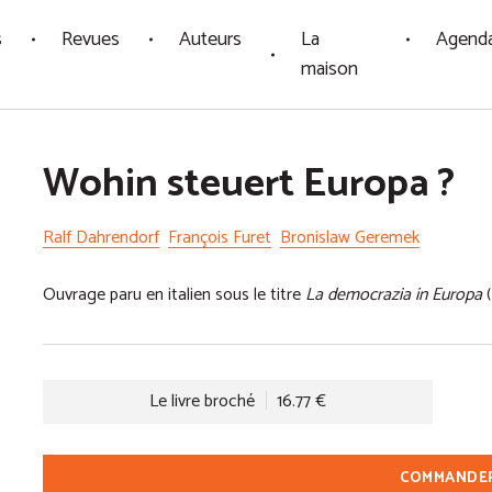
s
Revues
Auteurs
La
Agend
maison
Wohin steuert Europa ?
Ralf Dahrendorf
François Furet
Bronislaw Geremek
Ouvrage paru en italien sous le titre
La democrazia in Europa
(
Le livre broché
16.77 €
COMMANDE