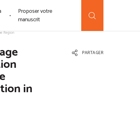
a
Proposer votre
manuscrit
be Region
lage
PARTAGER
tion
e
tion in