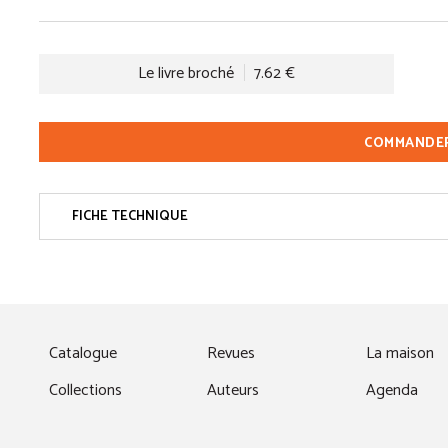
Le livre broché
7.62 €
COMMANDE
FICHE TECHNIQUE
fenêtre)
Catalogue
Revues
La maison
Collections
Auteurs
Agenda