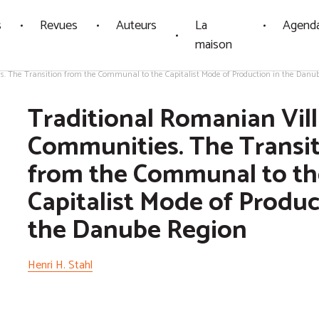
s
Revues
Auteurs
La
Agend
maison
. The Transition from the Communal to the Capitalist Mode of Production in the Danu
Traditional Romanian Vil
Communities. The Transi
from the Communal to th
Capitalist Mode of Produc
the Danube Region
Henri H. Stahl