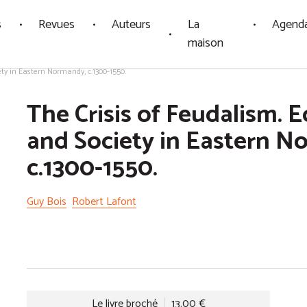
s
Revues
Auteurs
La
Agend
maison
ty in Eastern Normandy, c.1300-1550.
The Crisis of Feudalism.
and Society in Eastern N
c.1300-1550.
Guy Bois
Robert Lafont
Le livre broché
13.00 €