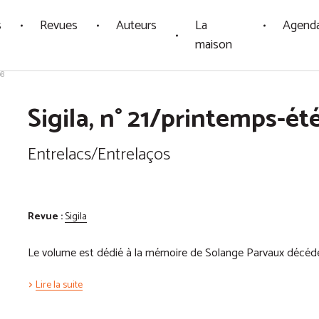
s
Revues
Auteurs
La
Agend
maison
08
Sigila, n° 21/printemps-ét
Entrelacs/Entrelaços
Revue :
Sigila
Le volume est dédié à la mémoire de Solange Parvaux décéd
Lire la suite