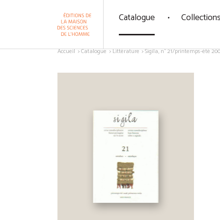
Panneau de gestion des cookies
Catalogue
Collection
Aller au contenu
Accueil
Catalogue
Littérature
Sigila, n° 21/printemps-été 20