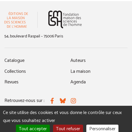
(nouvelle fenêtre)
54, boulevard Raspail – 75006 Paris
Catalogue
Auteurs
Collections
La maison
Revues
Agenda
Retrouvez-nous sur :
Facebook
Bluesky
Instagram
Ce site utilise des cookies et vous donne le contrôle sur ceux
que vous souhaitez activer
MENTIONS LÉGALES
NOUS CONTACTER
Tout accepter
Tout refuser
Personnaliser