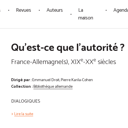
s
Revues
Auteurs
La
Agend
maison
Qu'est-ce que l'autorité ?
e
e
France-Allemagne(s), XIX
-XX
siècles
Dirigé par :
Emmanuel Droit, Pierre Karila-Cohen
Collection :
Bibliothèque allemande
DIALOGIQUES
Lire la suite