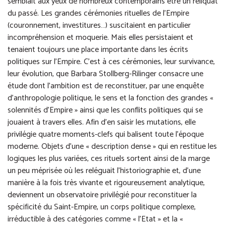
semblait aux yeux de nombreux contemporains être un reliquat
du passé. Les grandes cérémonies rituelles de l’Empire
(couronnement, investitures…) suscitaient en particulier
incompréhension et moquerie. Mais elles persistaient et
tenaient toujours une place importante dans les écrits
politiques sur l’Empire. C’est à ces cérémonies, leur survivance,
leur évolution, que Barbara Stollberg-Rilinger consacre une
étude dont l’ambition est de reconstituer, par une enquête
d’anthropologie politique, le sens et la fonction des grandes «
solennités d’Empire » ainsi que les conflits politiques qui se
jouaient à travers elles. Afin d’en saisir les mutations, elle
privilégie quatre moments-clefs qui balisent toute l’époque
moderne. Objets d’une « description dense » qui en restitue les
logiques les plus variées, ces rituels sortent ainsi de la marge
un peu méprisée où les reléguait l’historiographie et, d’une
manière à la fois très vivante et rigoureusement analytique,
deviennent un observatoire privilégié pour reconstituer la
spécificité du Saint-Empire, un corps politique complexe,
irréductible à des catégories comme « l’Etat » et la «