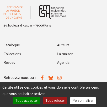
(nouvelle fenêtre)
54, boulevard Raspail – 75006 Paris
Catalogue
Auteurs
Collections
La maison
Revues
Agenda
Retrouvez-nous sur :
Facebook
Bluesky
Instagram
Ce site utilise des cookies et vous donne le contrôle sur ceux
que vous souhaitez activer
MENTIONS LÉGALES
NOUS CONTACTER
Tout accepter
Tout refuser
Personnaliser