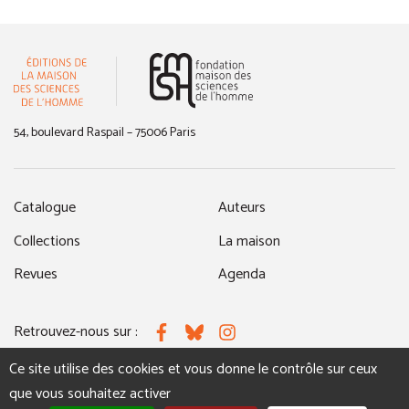
(nouvelle fenêtre)
54, boulevard Raspail – 75006 Paris
Catalogue
Auteurs
Collections
La maison
Revues
Agenda
Retrouvez-nous sur :
Facebook
Bluesky
Instagram
Ce site utilise des cookies et vous donne le contrôle sur ceux
que vous souhaitez activer
MENTIONS LÉGALES
NOUS CONTACTER