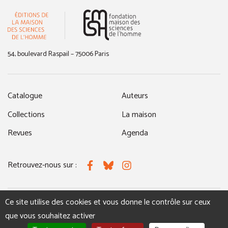
(nouvelle fenêtre)
54, boulevard Raspail – 75006 Paris
Catalogue
Auteurs
Collections
La maison
Revues
Agenda
Retrouvez-nous sur :
Facebook
Bluesky
Instagram
Ce site utilise des cookies et vous donne le contrôle sur ceux
MENTIONS LÉGALES
NOUS CONTACTER
que vous souhaitez activer