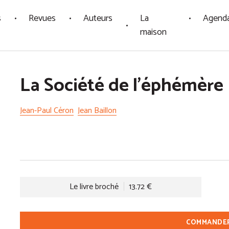
s
Revues
Auteurs
La
Agend
maison
La Société de l'éphémère
Jean-Paul Céron
Jean Baillon
Le livre broché
13.72 €
COMMANDE