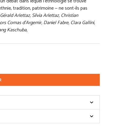
un débat dans lequel l’ethnologie se trouve
nie, tradition, patrimoine — ne sont-ils pas
érald Arlettaz, Silvia Arlettaz, Christian
ors Comas d’Argemir, Daniel Fabre, Clara Gallini,
gang Kaschuba,
R