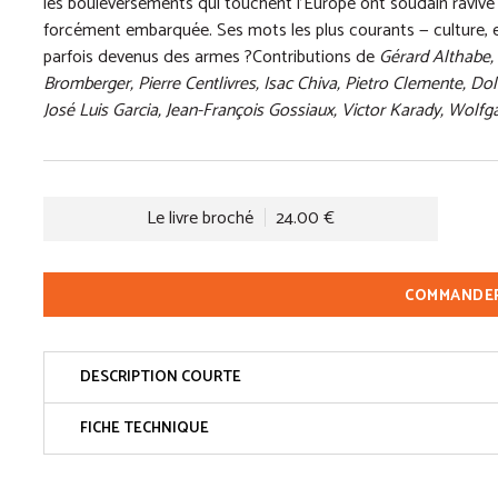
les bouleversements qui touchent l’Europe ont soudain ravivé 
forcément embarquée. Ses mots les plus courants — culture, eth
parfois devenus des armes ?Contributions de
Gérard Althabe, G
Bromberger, Pierre Centlivres, Isac Chiva, Pietro Clemente, Dol
José Luis Garcia, Jean-François Gossiaux, Victor Karady, Wolf
Le livre broché
24.00 €
COMMANDE
DESCRIPTION COURTE
FICHE TECHNIQUE