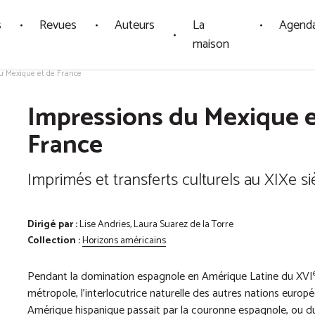
s
Revues
Auteurs
La
Agend
maison
u Mexique et de France
Impressions du Mexique e
France
Imprimés et transferts culturels au XIXe si
Dirigé par :
Lise Andries, Laura Suarez de la Torre
Collection :
Horizons américains
Pendant la domination espagnole en Amérique Latine du XVI
métropole, l’interlocutrice naturelle des autres nations europée
Amérique hispanique passait par la couronne espagnole, ou du m