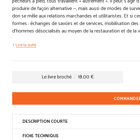
pêcheurs à pied, tous travaillent « autrement ». Il peut s’agir 
produire de façon alternative —, mais aussi de modes de sur
don se mêle aux relations marchandes et utilitaristes. Et si ce
formes : échanges de savoirs et de services, mobilisation des r
d’hommes désocialisés au moyen de la restauration et de la 
Lire la suite
Le livre broché
18.00 €
COMMANDE
DESCRIPTION COURTE
FICHE TECHNIQUE