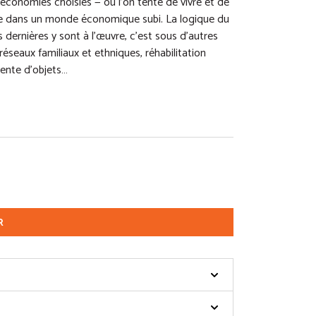
d’économies choisies — où l’on tente de vivre et de
vie dans un monde économique subi. La logique du
s dernières y sont à l’œuvre, c’est sous d’autres
éseaux familiaux et ethniques, réhabilitation
vente d’objets…
R