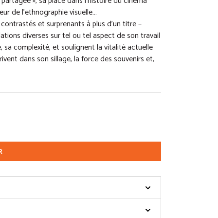
partagée », sa place dans l’histoire du cinéma
r de l’ethnographie visuelle…
contrastés et surprenants à plus d’un titre –
ions diverses sur tel ou tel aspect de son travail
e, sa complexité, et soulignent la vitalité actuelle
rivent dans son sillage, la force des souvenirs et,
R