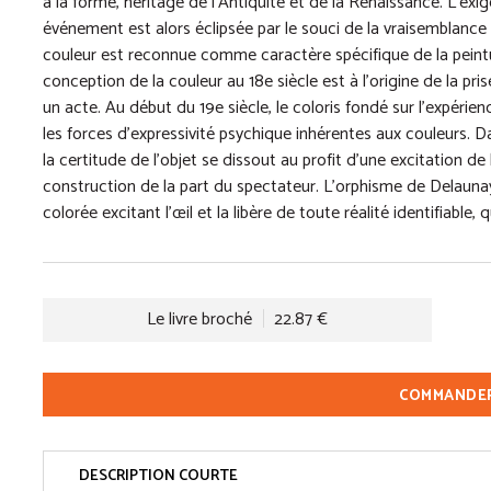
à la forme, héritage de l’Antiquité et de la Renaissance. L’ex
événement est alors éclipsée par le souci de la vraisemblance
couleur est reconnue comme caractère spécifique de la peintu
conception de la couleur au 18e siècle est à l’origine de la pri
un acte. Au début du 19e siècle, le coloris fondé sur l’expérien
les forces d’expressivité psychique inhérentes aux couleurs. Da
la certitude de l’objet se dissout au profit d’une excitation d
construction de la part du spectateur. L’orphisme de Delaunay 
colorée excitant l’œil et la libère de toute réalité identifiable
Le livre broché
22.87 €
COMMANDE
DESCRIPTION COURTE