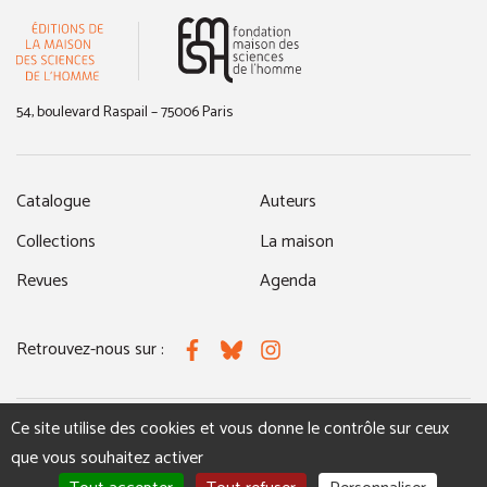
(nouvelle fenêtre)
54, boulevard Raspail – 75006 Paris
Catalogue
Auteurs
Collections
La maison
Revues
Agenda
Retrouvez-nous sur :
Facebook
Bluesky
Instagram
Ce site utilise des cookies et vous donne le contrôle sur ceux
MENTIONS LÉGALES
NOUS CONTACTER
que vous souhaitez activer