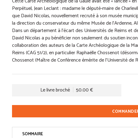
Cette Carte Archéologique de la Gaule avait été « lancée » en 1
Perpétuel, Jean Leclant : madame le député-maire de Charlevil
que David Nicolas, nouvellement recruté à son musée municipal
la direction du conservateur du même Musée de l’Ardenne, Al
Dans un département à l’écart des Universités de Reims et de 
David Nicolas a pu bénéficier non seulement du soutien incondi
collaboration des auteurs de la Carte Archéologique de la Ma
Reims (CAG 51/2), en particulier Raphaëlle Chossenot (désorm
Chossenot (Maître de Conférence émérite de l’Université de R
Le livre broché
50.00 €
COMMANDE
SOMMAIRE