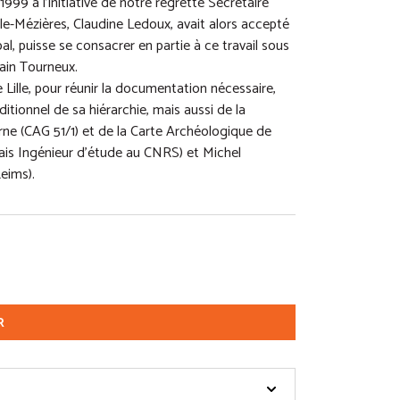
999 à l’initiative de notre regretté Secrétaire
le-Mézières, Claudine Ledoux, avait alors accepté
, puisse se consacrer en partie à ce travail sous
ain Tourneux.
Lille, pour réunir la documentation nécessaire,
tionnel de sa hiérarchie, mais aussi de la
rne (CAG 51/1) et de la Carte Archéologique de
ais Ingénieur d’étude au CNRS) et Michel
eims).
R