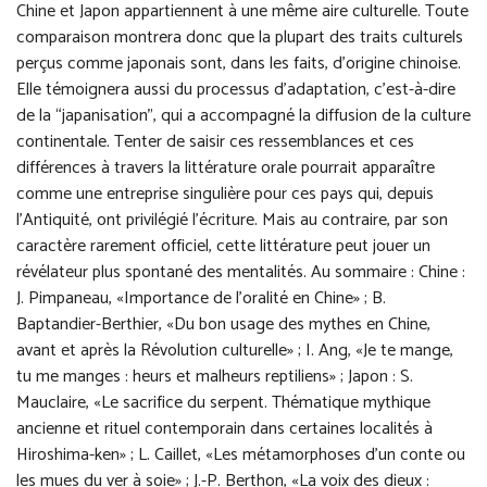
Chine et Japon appartiennent à une même aire culturelle. Toute
comparaison montrera donc que la plupart des traits culturels
perçus comme japonais sont, dans les faits, d’origine chinoise.
Elle témoignera aussi du processus d’adaptation, c’est-à-dire
de la “japanisation”, qui a accompagné la diffusion de la culture
continentale. Tenter de saisir ces ressemblances et ces
différences à travers la littérature orale pourrait apparaître
comme une entreprise singulière pour ces pays qui, depuis
l’Antiquité, ont privilégié l’écriture. Mais au contraire, par son
caractère rarement officiel, cette littérature peut jouer un
révélateur plus spontané des mentalités. Au sommaire : Chine :
J. Pimpaneau, «Importance de l’oralité en Chine» ; B.
Baptandier-Berthier, «Du bon usage des mythes en Chine,
avant et après la Révolution culturelle» ; I. Ang, «Je te mange,
tu me manges : heurs et malheurs reptiliens» ; Japon : S.
Mauclaire, «Le sacrifice du serpent. Thématique mythique
ancienne et rituel contemporain dans certaines localités à
Hiroshima-ken» ; L. Caillet, «Les métamorphoses d’un conte ou
les mues du ver à soie» ; J.-P. Berthon, «La voix des dieux :